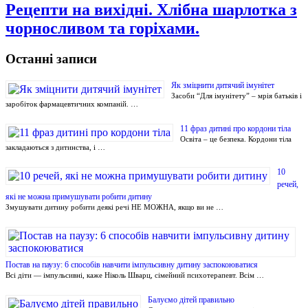
Рецепти на вихідні. Хлібна шарлотка з
чорносливом та горіхами.
Останні записи
Як зміцнити дитячий імунітет
Засоби “Для імунітету” – мрія батьків і
заробіток фармацевтичних компаній. …
11 фраз дитині про кордони тіла
Освіта – це безпека. Кордони тіла
закладаються з дитинства, і …
10
речей,
які не можна примушувати робити дитину
Змушувати дитину робити деякі речі НЕ МОЖНА, якщо ви не …
Постав на паузу: 6 способів навчити імпульсивну дитину заспокоюватися
Всі діти — імпульсивні, каже Ніколь Шварц, сімейний психотерапевт. Всім …
Балуємо дітей правильно