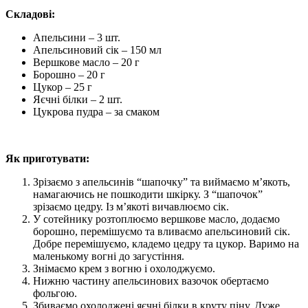
Складові:
Апельсини – 3 шт.
Апельсиновий сік – 150 мл
Вершкове масло – 20 г
Борошно – 20 г
Цукор – 25 г
Яєчні білки – 2 шт.
Цукрова пудра – за смаком
Як приготувати:
Зрізаємо з апельсинів “шапочку” та виймаємо м’якоть,
намагаючись не пошкодити шкірку. З “шапочок”
зрізаємо цедру. Із м’якоті вичавлюємо сік.
У сотейнику розтоплюємо вершкове масло, додаємо
борошно, перемішуємо та вливаємо апельсиновий сік.
Добре перемішуємо, кладемо цедру та цукор. Варимо на
маленькому вогні до загустіння.
Знімаємо крем з вогню і охолоджуємо.
Нижню частину апельсинових вазочок обертаємо
фольгою.
Збиваємо охолоджені яєчні білки в круту піну. Дуже