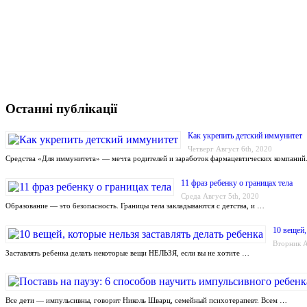
Останні публікації
Как укрепить детский иммунитет
Четверг Август 6th, 2020
Средства «Для иммунитета» — мечта родителей и заработок фармацевтических компаний
11 фраз ребенку о границах тела
Среда Август 5th, 2020
Образование — это безопасность. Границы тела закладываются с детства, и …
10 вещей,
Вторник А
Заставлять ребенка делать некоторые вещи НЕЛЬЗЯ, если вы не хотите …
Все дети — импульсивны, говорит Николь Шварц, семейный психотерапевт. Всем …