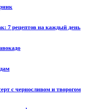
ырник
к: 7 рецептов на каждый день
 авокадо
адам
ерт с черносливом и творогом