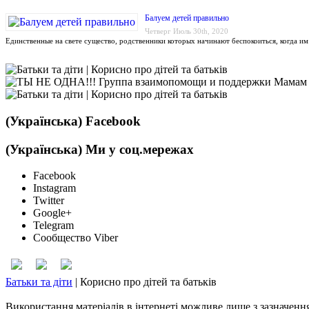
Балуем детей правильно
Четверг Июль 30th, 2020
Единственные на свете существо, родственники которых начинают беспокоиться, когда и
(Українська) Facebook
(Українська) Ми у соц.мережах
Facebook
Instagram
Twitter
Google+
Telegram
Сообщество Viber
Батьки та діти
|
Корисно про дітей та батьків
Використання матеріалів в інтернеті можливе лише з зазначенн