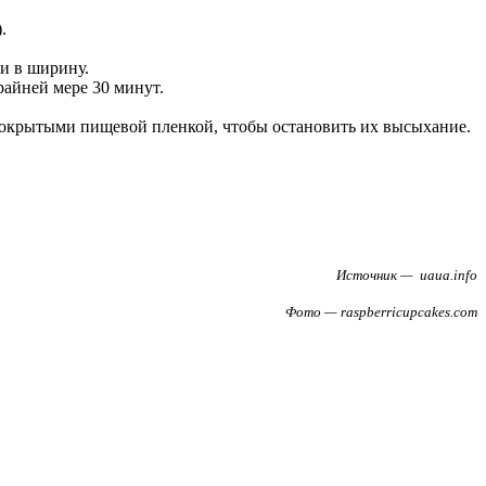
.
 и в ширину.
райней мере 30 минут.
покрытыми пищевой пленкой, чтобы остановить их высыхание.
Источник — uaua.info
Фото — raspberricupcakes.com