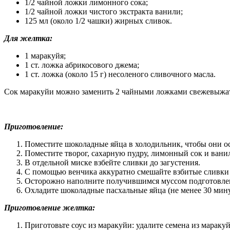
1/2 чайной ложки лимонного сока;
1/2 чайной ложки чистого экстракта ванили;
125 мл (около 1/2 чашки) жирных сливок.
Для желтка:
1 маракуйя;
1 ст. ложка абрикосового джема;
1 ст. ложка (около 15 г) несоленого сливочного масла.
Сок маракуйи можно заменить 2 чайными ложками свежевыжатог
Приготовление:
Поместите шоколадные яйца в холодильник, чтобы они ос
Поместите творог, сахарную пудру, лимонный сок и ванил
В отдельной миске взбейте сливки до загустения.
С помощью венчика аккуратно смешайте взбитые сливки
Осторожно наполните получившимся муссом подготовле
Охладите шоколадные пасхальные яйца (не менее 30 мину
Приготовление желтка:
Приготовьте соус из маракуйи: удалите семена из мараку