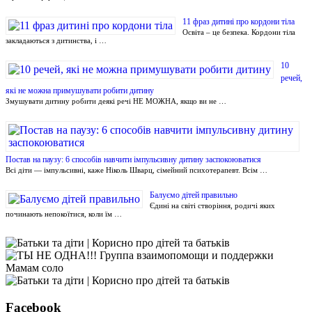
11 фраз дитині про кордони тіла
Освіта – це безпека. Кордони тіла
закладаються з дитинства, і …
10
речей,
які не можна примушувати робити дитину
Змушувати дитину робити деякі речі НЕ МОЖНА, якщо ви не …
Постав на паузу: 6 способів навчити імпульсивну дитину заспокоюватися
Всі діти — імпульсивні, каже Ніколь Шварц, сімейний психотерапевт. Всім …
Балуємо дітей правильно
Єдині на світі створіння, родичі яких
починають непокоїтися, коли їм …
Facebook