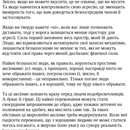
Звісно, якщо ви можете вкусити, це не означає, що ви мусите.
Та якщо навчитися контролювати свою агресію, це зменшить
імовірність того, що вам доведеться безпосереднім чином її
застосовувати.
Якщо ви твердо кажете «ні», коли вас лише починають
діставати, тоді у ворога залишиться менше простору для
агресії. Сила тиранії заповнює весь простір, який їй дають.
Люди, які відмовляються активізувати свої захисні механізми,
лишаються беззахисними не менше за тих, які не можуть
відстояти свої права через явний дисбаланс фізичної сили.
Наївні беззахисні люди, як правило, керуються простими
аксіомами: усі люди, у принципі, хороші; насправді ніхто не
хоче ображати інших; погроза силою (і, звісно, її
використання) – це неправильно. Тільки погані люди
ображають інших, а я хороший, тому не буду нікого ображати.
Та ці аксіоми зазнають краху перед лицем недоброзичливців.
А буває й гірше. Ці наївні переконання можуть стати
своєрідним запрошенням до образ, адже хижаки заточені на
полювання на здобич, яка мислить саме так. За таких
обставин ці миролюбні аксіоми треба модернізувати. Коли мої
пацієнти переконані, що з хорошими людьми не може статися
чогось поганого, я звертаю їхню увагу на сувору реальність