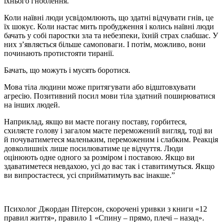
їхнього гноблення.
Коли наївні люди усвідомлюють, що здатні відчувати гнів, це
їх шокує. Коли настає мить пробудження і колись наївні люди
бачать у собі паростки зла та небезпеки, їхній страх слабшає. У
них з’являється більше самоповаги. І потім, можливо, вони
починають протистояти тиранії.
Бачать, що можуть і мусять боротися.
Мова тіла людини може притягувати або відштовхувати
агресію. Позитивний посил мови тіла здатний поширюватися
на інших людей.
Наприклад, якщо ви маєте погану поставу, горбитеся,
схиляєте голову і загалом маєте переможений вигляд, тоді ви
й почуватиметеся маленьким, переможеним і слабким. Реакція
довколишніх лише посилюватиме це відчуття. Люди
оцінюють одне одного за розміром і поставою. Якщо ви
здаватиметеся невдахою, усі до вас так і ставитимуться. Якщо
ви випростаєтеся, усі сприйматимуть вас інакше.”
Психолог Джордан Пітерсон, скорочені уривки з книги «12
правил життя», правило 1 «Спину – прямо, плечі – назад».