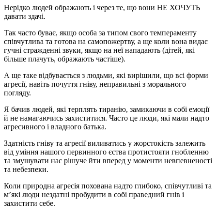
Нерідко людей ображають і через те, що вони НЕ ХОЧУТЬ
давати здачі.
Так часто буває, якщо особа за типом свого темпераменту
співчутлива та готова на самопожертву, а ще коли вона видає
гучні стражденні звуки, якщо на неї нападають (дітей, які
більше плачуть, ображають частіше).
А ще таке відбувається з людьми, які вирішили, що всі форми
агресії, навіть почуття гніву, неправильні з морального
погляду.
Я бачив людей, які терплять тиранію, замикаючи в собі емоції
й не намагаючись захиститися. Часто це люди, які мали надто
агресивного і владного батька.
Здатність гніву та агресії виливатись у жорстокість залежить
від уміння нашого первинного єства протистояти гнобленню
та змушувати нас рішуче йти вперед у моменти невпевненості
та небезпеки.
Коли природна агресія похована надто глибоко, співчутливі та
м’які люди нездатні пробудити в собі праведний гнів і
захистити себе.