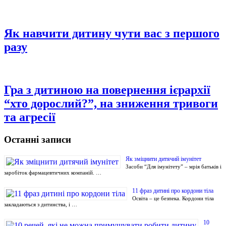
Як навчити дитину чути вас з першого
разу
Гра з дитиною на повернення ієрархії
“хто дорослий?”, на зниження тривоги
та агресії
Останні записи
Як зміцнити дитячий імунітет
Засоби “Для імунітету” – мрія батьків і
заробіток фармацевтичних компаній. …
11 фраз дитині про кордони тіла
Освіта – це безпека. Кордони тіла
закладаються з дитинства, і …
10