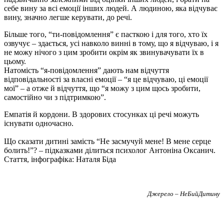
себе вину за всі емоції інших людей. А людиною, яка відчуває
вину, значно легше керувати, до речі.
Більше того, “ти-повідомлення” є пасткою і для того, хто їх
озвучує – здається, усі навколо винні в тому, що я відчуваю, і я
не можу нічого з цим зробити окрім як звинувачувати їх в
цьому.
Натомість “я-повідомлення” дають нам відчуття
відповідальності за власні емоції – “я це відчуваю, ці емоції
мої” – а отже й відчуття, що “я можу з цим щось зробити,
самостійно чи з підтримкою”.
Емпатія й кордони. В здорових стосунках ці речі можуть
існувати одночасно.
Що сказати дитині замість “Не засмучуй мене! В мене серце
болить!”? – підказками ділиться психолог Антоніна Оксанич.
Стаття, інфографіка: Наталя Біда
Джерело – НеБийДитину