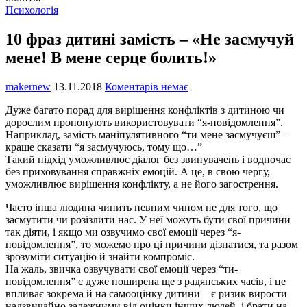
Психологія
10 фраз дитині замість – «Не засмучуй
мене! В мене серце болить!»
makernew
13.11.2018
Коментарів немає
Дуже багато порад для вирішення конфліктів з дитиною чи
дорослим пропонують використовувати “я-повідомлення”.
Наприклад, замість маніпулятивного “ти мене засмучуєш” –
краще сказати “я засмучуюсь, тому що…”
Такий підхід уможливлює діалог без звинувачень і водночас
без приховування справжніх емоцій. А це, в свою чергу,
уможливлює вирішення конфлікту, а не його загострення.
Часто інша людина чинить певним чином не для того, що
засмутити чи розізлити нас. У неї можуть бути свої причини
так діяти, і якщо ми озвучимо свої емоції через “я-
повідомлення”, то можемо про ці причини дізнатися, та разом
зрозуміти ситуацію й знайти компроміс.
На жаль, звичка озвучувати свої емоції через “ти-
повідомлення” є дуже поширена ще з радянських часів, і це
впливає зокрема й на самооцінку дитини – є ризик вирости
надзвичайно залежними від оцінки інших людей, і брати на