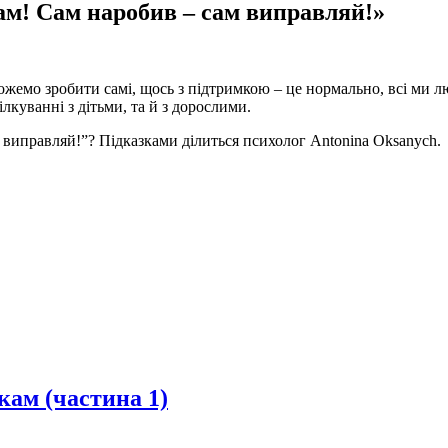
сам! Сам наробив – сам виправляй!»
жемо зробити самі, щось з підтримкою – це нормально, всі ми л
лкуванні з дітьми, та й з дорослими.
 виправляй!”? Підказками ділиться психолог Antonina Oksanych.
кам (частина 1)