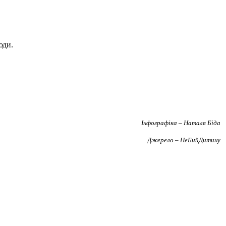
юди.
Інфографіка – Наталя Біда
Джерело – НеБийДитину