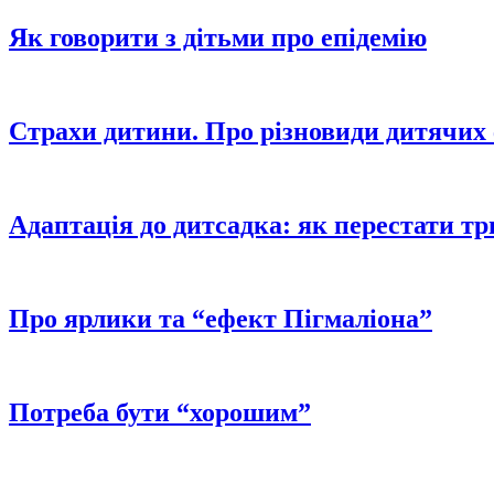
Як говорити з дітьми про епідемію
Страхи дитини. Про різновиди дитячих ф
Адаптація до дитсадка: як перестати т
Про ярлики та “ефект Пігмаліона”
Потреба бути “хорошим”