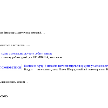
 заробіток фармацевтичних компаній. …
ладаються з дитинства, і …
, які не можна примушувати робити дитину
и дитину робити деякі речі НЕ МОЖНА, якщо ви не …
Постав на паузу: 6 способів навчити імпульсивну дитину заспокоюва
Всі діти — імпульсивні, каже Ніколь Шварц, сімейний психотерапевт. 
ь непокоїтися, коли їм …