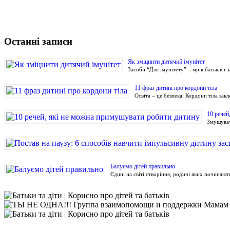
Останні записи
Як зміцнити дитячий імунітет
Засоби “Для імунітету” – мрія батьків і
11 фраз дитині про кордони тіла
Освіта – це безпека. Кордони тіла зак
10 речей
Змушуват
Балуємо дітей правильно
Єдині на світі створіння, родичі яких починают