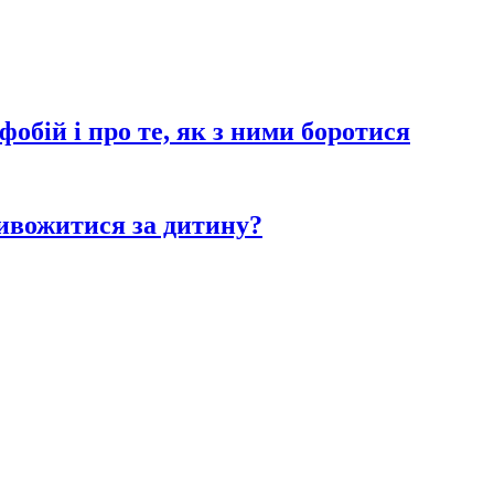
обій і про те, як з ними боротися
ривожитися за дитину?