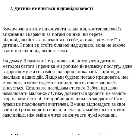
Дитина не вчиться відповідальності
Змушуючи дитину виконувати завдання, контролюючи їх
виконання і караючи за погані оцінки, ви берете
відповідальність за навчання на себе, а отже, знімаєте її з
дитини. І поки ви стоїте біля неї над душею, вона не захоче
взяти цю відповідальність сама.
На думку Людмили Петрановської, виховуючи дитину
методом батога і пряника ми робимо їй ведмежу послугу, адже
в дорослому житті замість нагород і покарань – природні
наслідки наших дій. Якщо ми будемо погано працювати, нас
звільнять, а якщо будемо їсти одні чіпси, наше здоров’я
зіпсується. Дозвольте наслідкам статися. Забув, що дали
намалювати малюнок? Отже, доведеться зробити це замість
ігор на комп’ютері. Не зробив домашнього завдання? Сам
будеш це пояснювати вчителеві. Вміння відповідати за свої
вчинки і розподіляти свої сили і час для майбутнього точно
важливіше, ніж вміння чітко виконувати чужі команди.