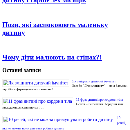
дитину старше 3-х місяців
Пози, які заспокоюють маленьку
дитину
Чому діти малюють на стінах?!
Останні записи
Як зміцнити дитячий імунітет
Засоби “Для імунітету” – мрія батьків і
заробіток фармацевтичних компаній. …
11 фраз дитині про кордони тіла
Освіта – це безпека. Кордони тіла
закладаються з дитинства, і …
10
речей,
які не можна примушувати робити дитину