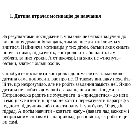
Дитина втрачає мотивацію до навчання
За результатами дослідження, чим більше батьки залучені до
виконання домашніх завдань, тим менше дитині хочеться
вчитися. Найнижча мотивація у тих дітей, батьки яких сидять
поруч з ними, підказують, контролюють або навіть самі
роблять за них уроки. А от школярі, на яких не «тиснуть»
батьки, вчаться більш охоче.
Спробуйте послабити контроль і допомагайте, тільки якщо
дитина сама попросить вас про це. В такому випадку поясніть
їй те, що незрозуміло, але не робіть завдання замість неї. Якщо
дитина не любить домашніх завдань, психолог Людмила
Петрановська радить не змушувати, а «приєднатися» до неї в
її емоціях: визнати її право не хотіти переказувати параграф з
нудного підручника або писати одну і ту ж букву 10 рядків
підряд. А потім навчити «ковтати жабу» (давати лад важким і
неприємним справам) – наприклад, розповісти, як робите це
ви самі.