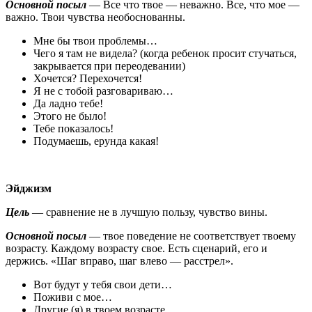
Основной посыл
— Все что твое — неважно. Все, что мое —
важно. Твои чувства необоснованны.
Мне бы твои проблемы…
Чего я там не видела? (когда ребенок просит стучаться,
закрывается при переодевании)
Хочется? Перехочется!
Я не с тобой разговариваю…
Да ладно тебе!
Этого не было!
Тебе показалось!
Подумаешь, ерунда какая!
Эйджизм
Цель
— сравнение не в лучшую пользу, чувство вины.
Основной посыл
— твое поведение не соответствует твоему
возрасту. Каждому возрасту свое. Есть сценарий, его и
держись. «Шаг вправо, шаг влево — расстрел».
Вот будут у тебя свои дети…
Поживи с мое…
Другие (я) в твоем возрасте…