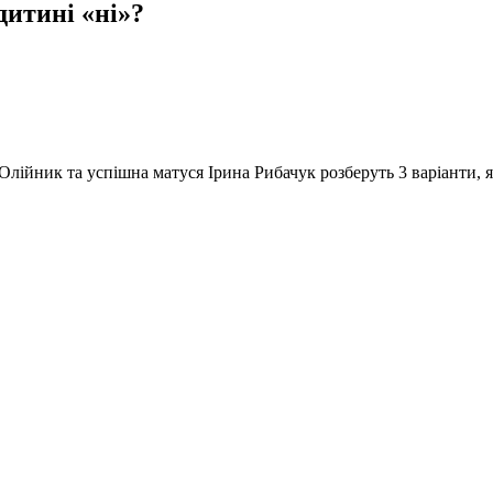
дитині «ні»?
Олійник та успішна матуся Ірина Рибачук розберуть 3 варіанти, я