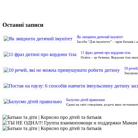
Останні записи
Як зміцнити дитячий імунітет
Засоби “Для імунітету” – мрія батьків і
11 фраз дитині про кордони тіла
Освіта – це безпека. Кордони тіла зак
10 речей
Змушуват
Балуємо дітей правильно
Єдині на світі створіння, родичі яких починают