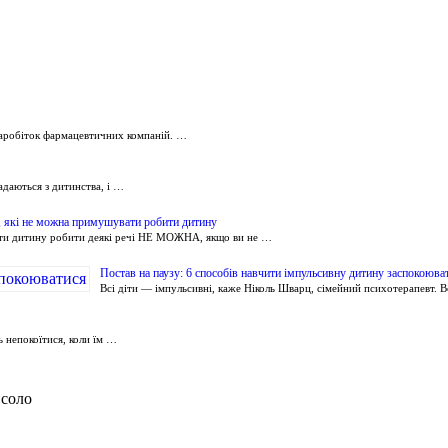
 заробіток фармацевтичних компаній. …
ладаються з дитинства, і …
, які не можна примушувати робити дитину
и дитину робити деякі речі НЕ МОЖНА, якщо ви не …
Постав на паузу: 6 способів навчити імпульсивну дитину заспокоюва
Всі діти — імпульсивні, каже Ніколь Шварц, сімейний психотерапевт. 
ь непокоїтися, коли їм …