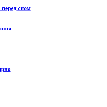
а перед сном
тання
ирно