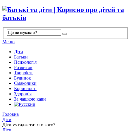
Меню
Діти
Батьки
Психологія
Розвиток
Творчість
Будинок
Смаколики
Корисності
Здоров’я
За чашкою кави
Головна
Діти
Діти vs гаджети: хто кого?
Діти