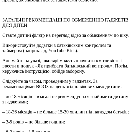
ЗАГАЛЬНІ РЕКОМЕНДАЦІЇ ПО ОБМЕЖЕННЮ ГАДЖЕТІВ
ДЛЯ ДІТЕЙ
Ставте дитині фільтр на перегляд відео за обмеженням по віку.
Використовуйте додатки з батьківським контролем та
таймером (наприклад, YouTube Kids).
Але майте на увазі, школярі можуть проявити кмітливість і
ввести в пошук «Як прибрати батьківський контроль». Потім,
керуючись інструкцією, обійде заборону.
Слідкуйте за часом, проведеним у гаджетах. За
рекомендаціями ВООЗ на день згідно вікових меж дитини:
– до 18 місяців – взагалі не рекомендується знайомити дитину
з гаджетами;
– 18-36 місяців – не більше 15-30 хвилин під наглядом батьків;
– 3-5 років – не більше години;
– 6-9 років – 1,5 години;