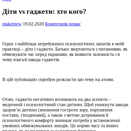
Діти vs гаджети: хто кого?
makernew
19.02.2020
Коментарів немає
Один з найбільш затребуваних психологічних запитів в моїй
практиці – діти і гаджети. Батьки звертаються з питаннями, як
обмежувати час перед екранами, як виявити залежність і в
чому взагалі шкода гаджетів.
В цій публікацію спробую розкласти цю тему на атоми.
Отже, гаджети негативно впливають на два аспекти –
медичний і психологічний стан дитини. Щоб уникнути шкоди
здоров’ю дитини (зниження гостроти зору, порушення
постави, гіподинамії), а також з метою дотримання її
психологічного комфорту виникає потреба у встановленні
умовних обмежувальних заходів. Це норми часу та інших
правил, як знаходитися за гаджетами безпечно.