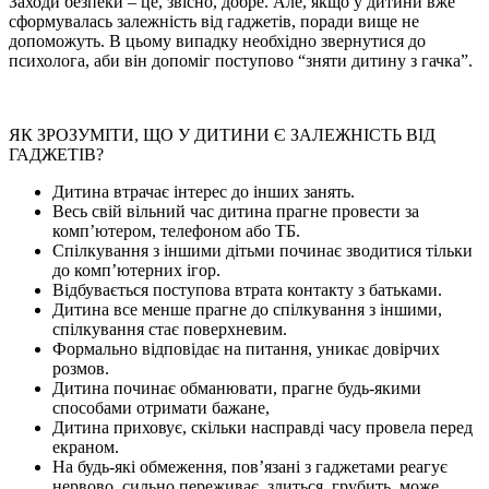
Заходи безпеки – це, звісно, добре. Але, якщо у дитини вже
сформувалась залежність від гаджетів, поради вище не
допоможуть. В цьому випадку необхідно звернутися до
психолога, аби він допоміг поступово “зняти дитину з гачка”.
ЯК ЗРОЗУМІТИ, ЩО У ДИТИНИ Є ЗАЛЕЖНІСТЬ ВІД
ГАДЖЕТІВ?
Дитина втрачає інтерес до інших занять.
Весь свій вільний час дитина прагне провести за
комп’ютером, телефоном або ТБ.
Спілкування з іншими дітьми починає зводитися тільки
до комп’ютерних ігор.
Відбувається поступова втрата контакту з батьками.
Дитина все менше прагне до спілкування з іншими,
спілкування стає поверхневим.
Формально відповідає на питання, уникає довірчих
розмов.
Дитина починає обманювати, прагне будь-якими
способами отримати бажане,
Дитина приховує, скільки насправді часу провела перед
екраном.
На будь-які обмеження, пов’язані з гаджетами реагує
нервово, сильно переживає, злиться, грубить, може