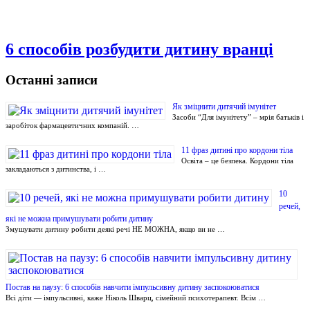
6 способів розбудити дитину вранці
Останні записи
Як зміцнити дитячий імунітет
Засоби “Для імунітету” – мрія батьків і
заробіток фармацевтичних компаній. …
11 фраз дитині про кордони тіла
Освіта – це безпека. Кордони тіла
закладаються з дитинства, і …
10
речей,
які не можна примушувати робити дитину
Змушувати дитину робити деякі речі НЕ МОЖНА, якщо ви не …
Постав на паузу: 6 способів навчити імпульсивну дитину заспокоюватися
Всі діти — імпульсивні, каже Ніколь Шварц, сімейний психотерапевт. Всім …