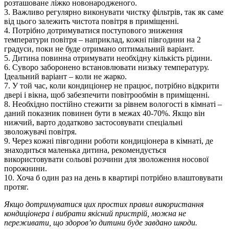
розташоване ліжко новонародженого.
3. Важливо регулярно виконувати чистку фільтрів, так як саме
від цього залежить чистота повітря в приміщенні.
4. Потрібно дотримуватися поступового зниження
температури повітря – наприклад, кожні півгодини на 2
градуси, поки не буде отримано оптимальний варіант.
5. Дитина повинна отримувати необхідну кількість рідини.
6. Суворо заборонено встановлювати низьку температуру.
Ідеальний варіант – коли не жарко.
7. У той час, коли кондиціонер не працює, потрібно відкрити
двері і вікна, щоб забезпечити повітрообмін в приміщенні.
8. Необхідно постійно стежити за рівнем вологості в кімнаті –
даний показник повинен бути в межах 40-70%. Якщо він
нижчий, варто додатково застосовувати спеціальні
зволожувачі повітря.
9. Через кожні півгодини роботи кондиціонера в кімнаті, де
знаходиться маленька дитина, рекомендується
використовувати сольові розчини для зволоження носової
порожнини.
10. Хоча б один раз на день в квартирі потрібно влаштовувати
протяг.
Якщо дотримуватися цих простих правил використання
кондиціонера і вибрати якісний пристрій, можна не
переживати, що здоров’ю дитини буде завдано шкоди.