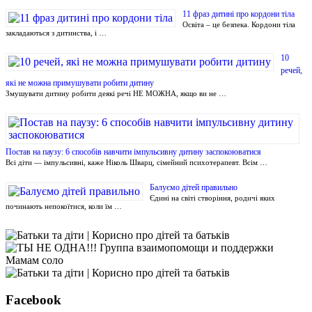
11 фраз дитині про кордони тіла
Освіта – це безпека. Кордони тіла
закладаються з дитинства, і …
10
речей,
які не можна примушувати робити дитину
Змушувати дитину робити деякі речі НЕ МОЖНА, якщо ви не …
Постав на паузу: 6 способів навчити імпульсивну дитину заспокоюватися
Всі діти — імпульсивні, каже Ніколь Шварц, сімейний психотерапевт. Всім …
Балуємо дітей правильно
Єдині на світі створіння, родичі яких
починають непокоїтися, коли їм …
Facebook